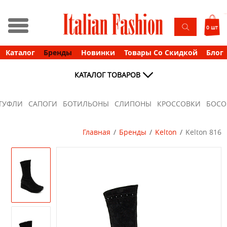
0 шт
Каталог
Бренды
Новинки
Товары Со Скидкой
Блог
КАТАЛОГ ТОВАРОВ
ТУФЛИ
САПОГИ
БОТИЛЬОНЫ
СЛИПОНЫ
КРОССОВКИ
БОС
Главная
Бренды
Kelton
Kelton 816