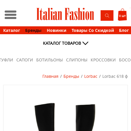
0 шт
Каталог
Бренды
Новинки
Товары Со Скидкой
Блог
КАТАЛОГ ТОВАРОВ
ТУФЛИ
САПОГИ
БОТИЛЬОНЫ
СЛИПОНЫ
КРОССОВКИ
БОС
Главная
Бренды
Lorbac
Lorbac 618 ф