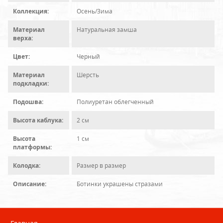
Коллекция:
Осень/Зима
Материал
Натуральная замша
верха:
Цвет:
Черный
Материал
Шерсть
подкладки:
Подошва:
Полиуретан облегченный
Высота каблука:
2 см
Высота
1 см
платформы:
Колодка:
Размер в размер
Описание:
Ботинки украшены стразами