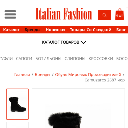
0 шт
Каталог
Бренды
Новинки
Товары Со Скидкой
Блог
КАТАЛОГ ТОВАРОВ
ТУФЛИ
САПОГИ
БОТИЛЬОНЫ
СЛИПОНЫ
КРОССОВКИ
БОС
Главная
Бренды
Обувь Мировых Производителей
Camuzares 2687 чер