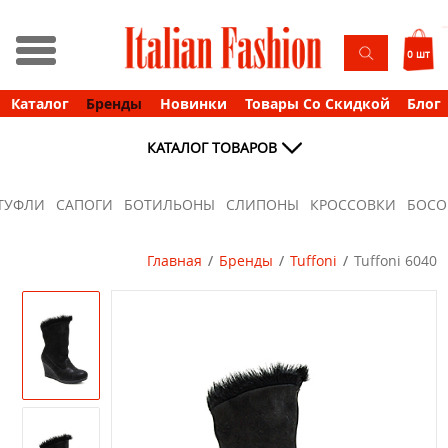
0 шт
Каталог
Бренды
Новинки
Товары Со Скидкой
Блог
КАТАЛОГ ТОВАРОВ
ТУФЛИ
САПОГИ
БОТИЛЬОНЫ
СЛИПОНЫ
КРОССОВКИ
БОС
Главная
Бренды
Tuffoni
Tuffoni 6040