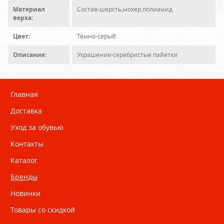
Материал
Состав-шерсть,мохер,полиамид
верха:
Цвет:
Темно-серый
Описание:
Украшение-серебристые пайетки
Главная
Доставка
Уход за обувью
Контакты
Каталог
Бренды
Новинки
Товары со скидкой