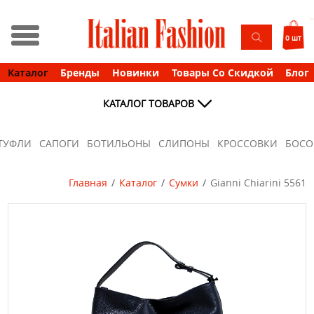
0 шт
Каталог
Бренды
Новинки
Товары Со Скидкой
Блог
КАТАЛОГ ТОВАРОВ
ТУФЛИ
САПОГИ
БОТИЛЬОНЫ
СЛИПОНЫ
КРОССОВКИ
БОС
Главная
Каталог
Сумки
Gianni Chiarini 5561