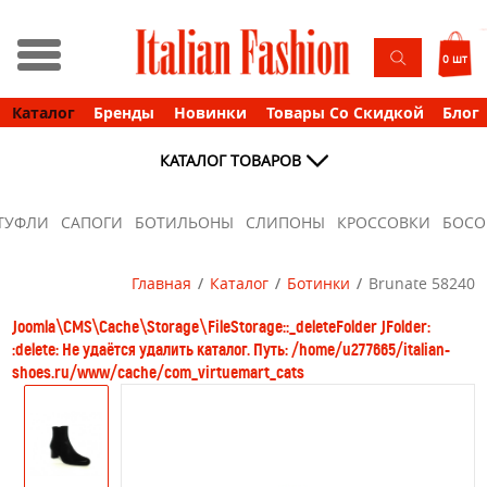
0 шт
Каталог
Бренды
Новинки
Товары Со Скидкой
Блог
КАТАЛОГ ТОВАРОВ
ТУФЛИ
САПОГИ
БОТИЛЬОНЫ
СЛИПОНЫ
КРОССОВКИ
БОС
Главная
Каталог
Ботинки
Brunate 58240
Joomla\CMS\Cache\Storage\FileStorage::_deleteFolder JFolder:
:delete: Не удаётся удалить каталог. Путь: /home/u277665/italian-
shoes.ru/www/cache/com_virtuemart_cats