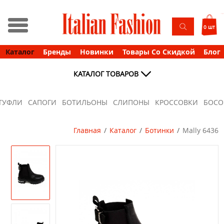
0 шт
Каталог
Бренды
Новинки
Товары Со Скидкой
Блог
КАТАЛОГ ТОВАРОВ
ТУФЛИ
САПОГИ
БОТИЛЬОНЫ
СЛИПОНЫ
КРОССОВКИ
БОС
Главная
Каталог
Ботинки
Mally 6436