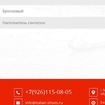
Бронзовый
Наполнитель синтепон
г.
+7(926)115-08-05
об
Eж
info@italian-shoes.ru