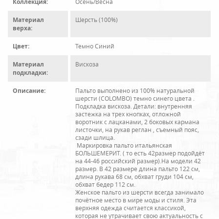
Коллекция:
Осень/Весна
Материал
Шерсть (100%)
верха:
Цвет:
Темно Синий
Материал
Вискоза
подкладки:
Описание:
Пальто выполнено из 100% натуральной
шерсти (COLOMBO) темно синего цвета .
Подкладка вискоза. Детали: внутренняя
застежка на трех кнопках, отложной
воротник с лацканами, 2 боковых кармана
листочки, на рукав реглан , съемный пояс,
сзади шлица.
Маркировка пальто итальянская
БОЛЬШЕМЕРИТ. ( то есть 42размер подойдёт
на 44-46 российский размер).На модели 42
размер. В 42 размере длина пальто 122 см,
длина рукава 68 см, обхват груди 104 см,
обхват бедер 112 см.
Женское пальто из шерсти всегда занимало
почётное место в мире моды и стиля. Эта
верхняя одежда считается классикой,
которая не утрачивает свою актуальность с