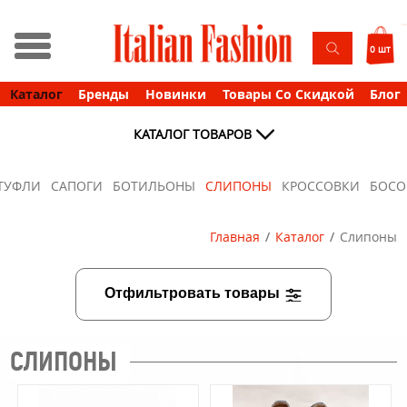
0 шт
Каталог
Бренды
Новинки
Товары Со Скидкой
Блог
КАТАЛОГ ТОВАРОВ
ТУФЛИ
САПОГИ
БОТИЛЬОНЫ
СЛИПОНЫ
КРОССОВКИ
БОС
Главная
Каталог
Слипоны
Отфильтровать товары
СЛИПОНЫ