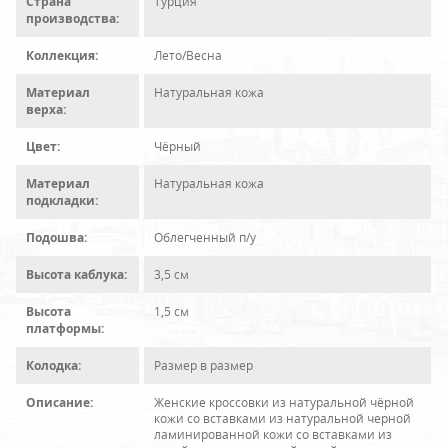
Страна
Турция
производства:
Коллекция:
Лето/Весна
Материал
Натуральная кожа
верха:
Цвет:
Чёрный
Материал
Натуральная кожа
подкладки:
Подошва:
Облегченный п/у
Высота каблука:
3,5 см
Высота
1,5 см
платформы:
Колодка:
Размер в размер
Описание:
Женские кроссовки из натуральной чёрной
кожи со вставками из натуральной черной
ламинированной кожи со вставками из