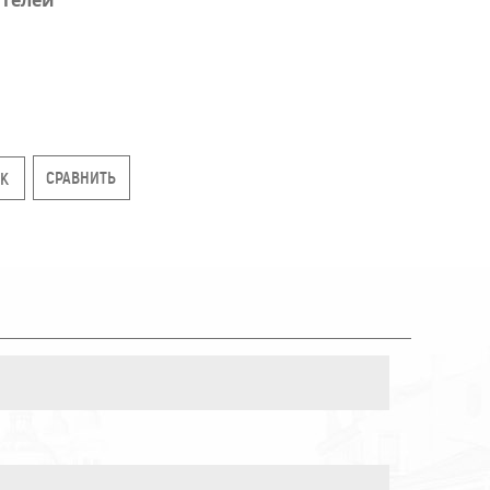
телей
ИК