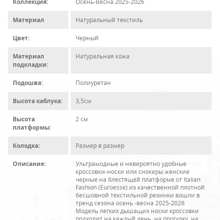
Коллекция:
Осень-Весна 2025-2026
Материал
Натуральный текстиль
Цвет:
Черный
Материал
Натуральная кожа
подкладки:
Подошва:
Полиуретан
Высота каблука:
3,5см
Высота
2 см
платформы:
Колодка:
Размер в размер
Описание:
Ультрамодные и невероятно удобные
кроссовки-носки или снокеры женские
черные на блестящей платформе от Italian
Fashion (Euroesse) из качественной плотной
бесшовной текстильной резинки вошли в
тренд сезона осень -весна 2025-2026
Модель легких дышащих носки кроссовки
подходит на каждый день, на прогулку, на