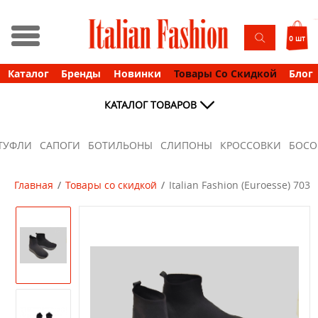
0 шт
Каталог
Бренды
Новинки
Товары Со Скидкой
Блог
КАТАЛОГ ТОВАРОВ
ТУФЛИ
САПОГИ
БОТИЛЬОНЫ
СЛИПОНЫ
КРОССОВКИ
БОС
Главная
Товары со скидкой
Italian Fashion (Euroesse) 703