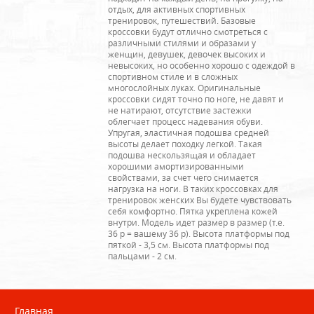
отдых, для активных спортивных
тренировок, путешествий. Базовые
кроссовки будут отлично смотреться с
различными стилями и образами у
женщин, девушек, девочек высоких и
невысоких, но особенно хорошо с одеждой в
спортивном стиле и в сложных
многослойных луках. Оригинальные
кроссовки сидят точно по ноге, не давят и
не натирают, отсутствие застежки
облегчает процесс надевания обуви.
Упругая, эластичная подошва средней
высоты делает походку легкой. Такая
подошва нескользящая и обладает
хорошими амортизированными
свойствами, за счет чего снимается
нагрузка на ноги. В таких кроссовках для
тренировок женских Вы будете чувствовать
себя комфортно. Пятка укреплена кожей
внутри. Модель идет размер в размер (т.е.
36 р = вашему 36 р). Высота платформы под
пяткой - 3,5 см. Высота платформы под
пальцами - 2 см.
Главная