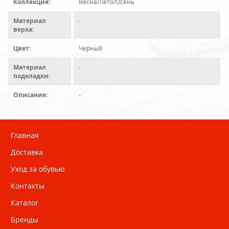
Коллекция:
Весна/Лето/Осень
Материал
-
верха:
Цвет:
Черный
Материал
-
подкладки:
Описание:
-
Главная
Доставка
Уход за обувью
Контакты
Каталог
Бренды