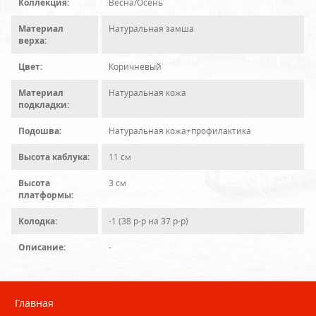
Коллекция:
Весна/Осень
Материал
Натуральная замша
верха:
Цвет:
Коричневый
Материал
Натуральная кожа
подкладки:
Подошва:
Натуральная кожа+профилактика
Высота каблука:
11 см
Высота
3 см
платформы:
Колодка:
-1 (38 р-р на 37 р-р)
Описание:
-
Главная