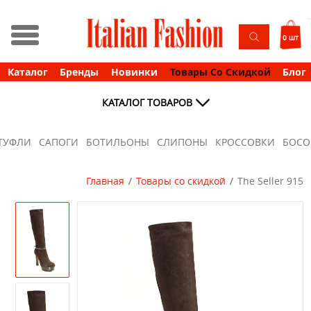
0 шт
Каталог
Бренды
Новинки
Товары Со Скидкой
Блог
КАТАЛОГ ТОВАРОВ
ТУФЛИ
САПОГИ
БОТИЛЬОНЫ
СЛИПОНЫ
КРОССОВКИ
БОС
Главная
Товары со скидкой
The Seller 915