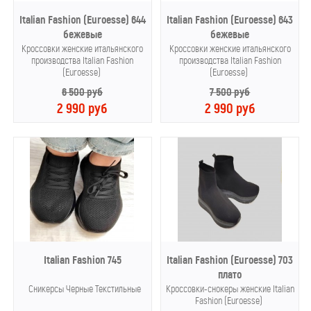
Italian Fashion (Euroesse) 644
Italian Fashion (Euroesse) 643
бежевые
бежевые
Кроссовки женские итальянского
Кроссовки женские итальянского
производства Italian Fashion
производства Italian Fashion
(Euroesse)
(Euroesse)
6 500 руб
7 500 руб
2 990 руб
2 990 руб
Italian Fashion 745
Italian Fashion (Euroesse) 703
плато
Сникерсы Черные Текстильные
Кроссовки-снокеры женские Italian
Fashion (Euroesse)