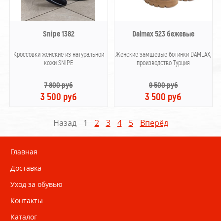
Snipe 1382
Dalmax 523 бежевые
Кроссовки женские из натуральной
Женские замшевые ботинки DAMLAX,
кожи SNIPE
производство Турция
7 800 руб
9 500 руб
3 500 руб
3 500 руб
Назад
1
2
3
4
5
Вперёд
Главная
Доставка
Уход за обувью
Контакты
Каталог