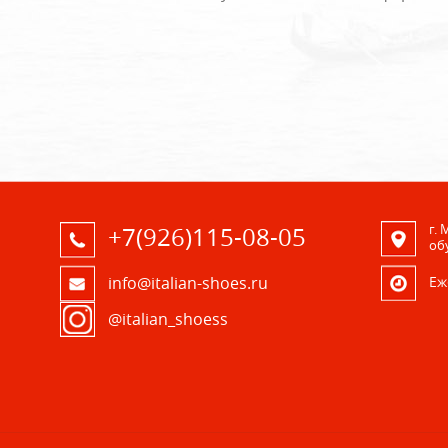
г.
+7(926)115-08-05
об
Eж
info@italian-shoes.ru
@italian_shoess