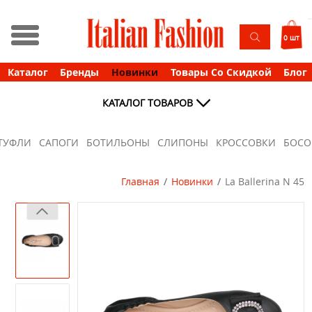
0 шт
Каталог
Бренды
Новинки
Товары Со Скидкой
Блог
КАТАЛОГ ТОВАРОВ
ТУФЛИ
САПОГИ
БОТИЛЬОНЫ
СЛИПОНЫ
КРОССОВКИ
БОС
Главная
Новинки
La Ballerina N 45