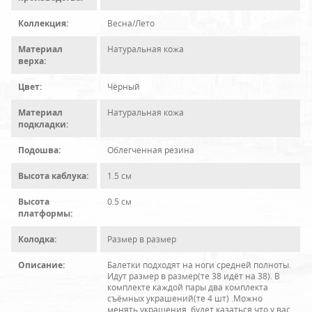
Коллекция:
Весна/Лето
Материал
Натуральная кожа
верха:
Цвет:
Чёрный
Материал
Натуральная кожа
подкладки:
Подошва:
Облегченная резина
Высота каблука:
1.5 см
Высота
0.5 см
платформы:
Колодка:
Размер в размер
Описание:
Балетки подходят на ноги средней полноты.
Идут размер в размер(те 38 идёт на 38). В
комплекте каждой пары два комплекта
съёмных украшений(те 4 шт) .Можно
менять украшения, будет казаться что у вас