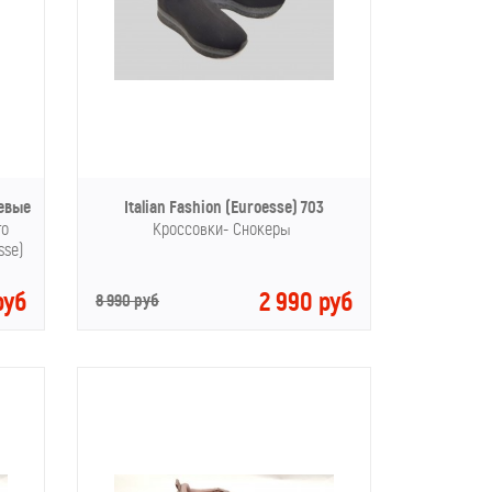
жевые
Italian Fashion (Euroesse) 703
го
Кроссовки- Снокеры
esse)
руб
2 990 руб
8 990 руб