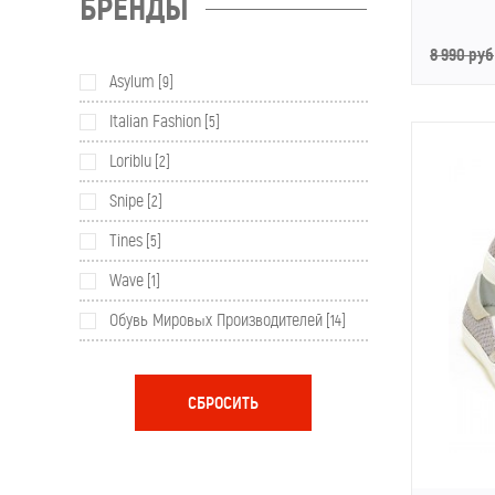
БРЕНДЫ
8 990 руб
Asylum
[9]
Italian Fashion
[5]
Loriblu
[2]
Snipe
[2]
Tines
[5]
Wave
[1]
Обувь Мировых Производителей
[14]
СБРОСИТЬ