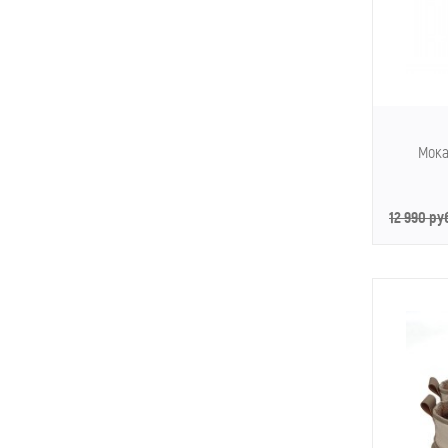
Мока
12 990 ру