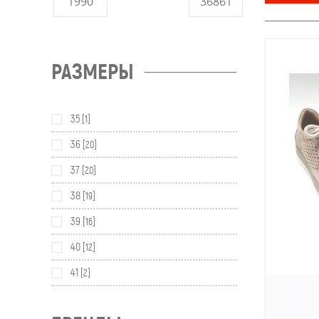
РАЗМЕРЫ
35
[1]
36
[20]
37
[20]
38
[19]
39
[16]
40
[12]
41
[2]