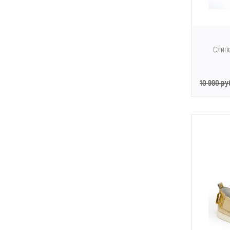
Слип
10 990 ру