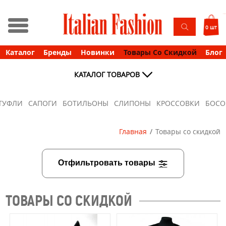
0 шт
Каталог
Бренды
Новинки
Товары Со Скидкой
Блог
КАТАЛОГ ТОВАРОВ
ТУФЛИ
САПОГИ
БОТИЛЬОНЫ
СЛИПОНЫ
КРОССОВКИ
БОС
Главная
Товары со скидкой
Отфильтровать товары
ТОВАРЫ СО СКИДКОЙ