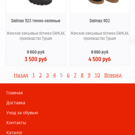
Dalmax 523 темно-зеленые
Dalmax 602
Женские замшевые ботинки DAMLAX,
Женские замшевые ботинки DAMLAX,
производство Турция
производство Турция
9 500 руб
8 990 руб
3 500 руб
4 500 руб
Назад
1
2
3
4
5
6
7
8
9
10
Вперёд
Главная
Доставка
Уход за обувью
Контакты
Каталог